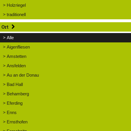
> Holzriegel
> traditionell
Ort
> Alle
> Aigenfliesen
> Amstetten
> Ansfelden
> Au an der Donau
> Bad Hall
> Behamberg
> Eferding
> Enns
> Ernsthofen