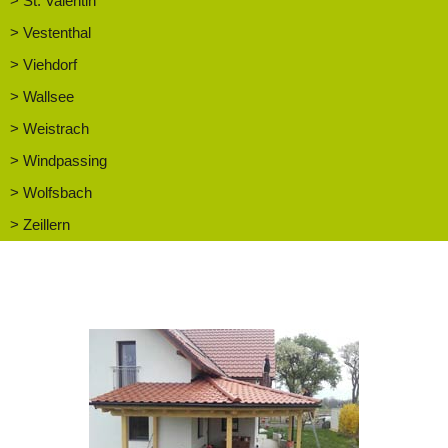
> St. Valentin
> Vestenthal
> Viehdorf
> Wallsee
> Weistrach
> Windpassing
> Wolfsbach
> Zeillern