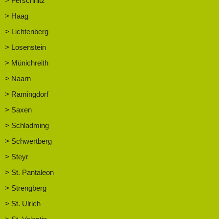
> Ferschnitz
> Haag
> Lichtenberg
> Losenstein
> Münichreith
> Naarn
> Ramingdorf
> Saxen
> Schladming
> Schwertberg
> Steyr
> St. Pantaleon
> Strengberg
> St. Ulrich