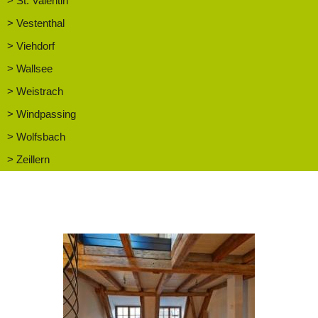
> St. Valentin
> Vestenthal
> Viehdorf
> Wallsee
> Weistrach
> Windpassing
> Wolfsbach
> Zeillern