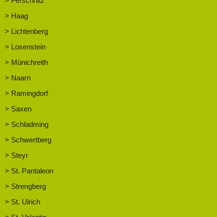
> Ferschnitz
> Haag
> Lichtenberg
> Losenstein
> Münichreith
> Naarn
> Ramingdorf
> Saxen
> Schladming
> Schwertberg
> Steyr
> St. Pantaleon
> Strengberg
> St. Ulrich