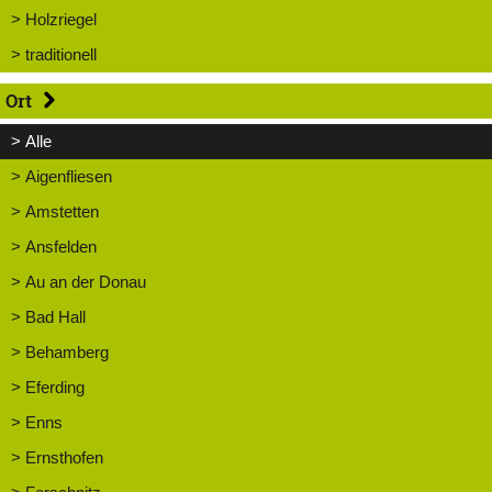
> Holzriegel
> traditionell
Ort
> Alle
> Aigenfliesen
> Amstetten
> Ansfelden
> Au an der Donau
> Bad Hall
> Behamberg
> Eferding
> Enns
> Ernsthofen