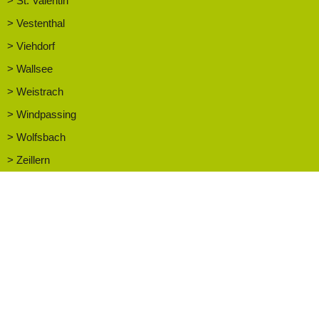
> St. Valentin
> Vestenthal
> Viehdorf
> Wallsee
> Weistrach
> Windpassing
> Wolfsbach
> Zeillern