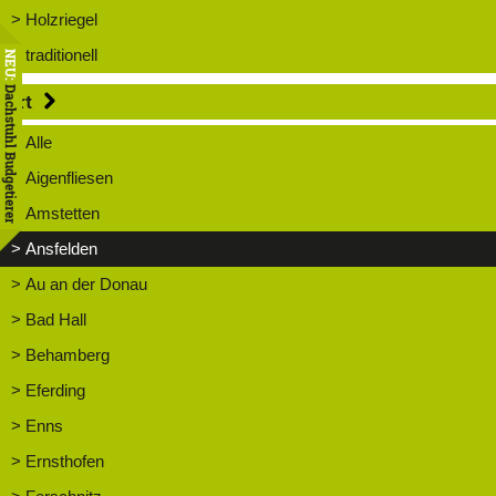
> Holzriegel
> traditionell
NEU:
Dachstuhl Budgetierer
Ort
> Alle
> Aigenfliesen
> Amstetten
> Ansfelden
> Au an der Donau
> Bad Hall
> Behamberg
> Eferding
> Enns
> Ernsthofen