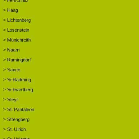
> Ferschnitz
> Haag
> Lichtenberg
> Losenstein
> Münichreith
> Naarn
> Ramingdorf
> Saxen
> Schladming
> Schwertberg
> Steyr
> St. Pantaleon
> Strengberg
> St. Ulrich