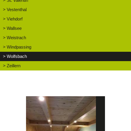
> St. Valentin
> Vestenthal
> Viehdorf
> Wallsee
> Weistrach
> Windpassing
> Wolfsbach
> Zeillern