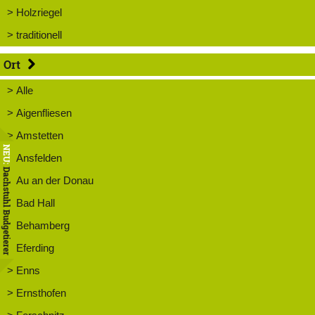
> Holzriegel
> traditionell
Ort
> Alle
> Aigenfliesen
> Amstetten
NEU:
> Ansfelden
Dachstuhl Budgetierer
> Au an der Donau
> Bad Hall
> Behamberg
> Eferding
> Enns
> Ernsthofen