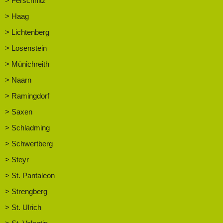
> Ferschnitz
> Haag
> Lichtenberg
> Losenstein
> Münichreith
> Naarn
> Ramingdorf
> Saxen
> Schladming
> Schwertberg
> Steyr
> St. Pantaleon
> Strengberg
> St. Ulrich