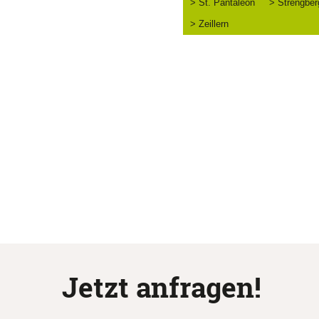
> St. Pantaleon
> Strengber
> Zeillern
Jetzt anfragen!