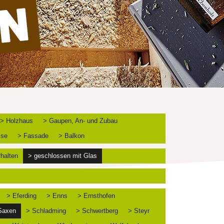
> Holzhaus
> Gaupen, An- und Zubau
sse
> Fassade
> Balkon
rhalten
> geschlossen mit Glas
> Eferding
> Enns
> Ernsthofen
Saxen
> Schladming
> Schwertberg
> Steyr