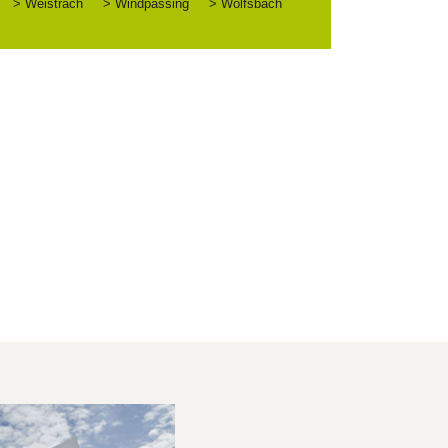
> Weistrach
> Windpassing
> Wolfsbach