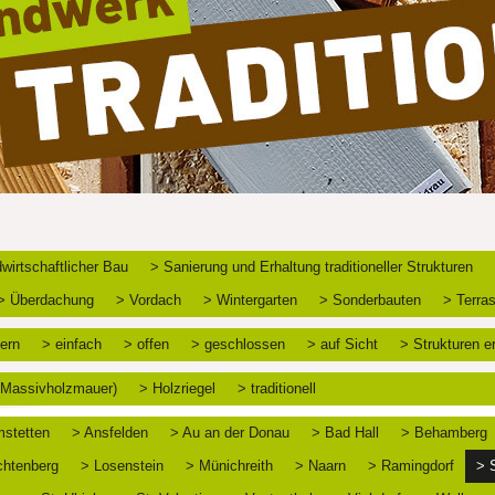
wirtschaftlicher Bau
> Sanierung und Erhaltung traditioneller Strukturen
> Überdachung
> Vordach
> Wintergarten
> Sonderbauten
> Terra
ern
> einfach
> offen
> geschlossen
> auf Sicht
> Strukturen e
 (Massivholzmauer)
> Holzriegel
> traditionell
stetten
> Ansfelden
> Au an der Donau
> Bad Hall
> Behamberg
chtenberg
> Losenstein
> Münichreith
> Naarn
> Ramingdorf
> 