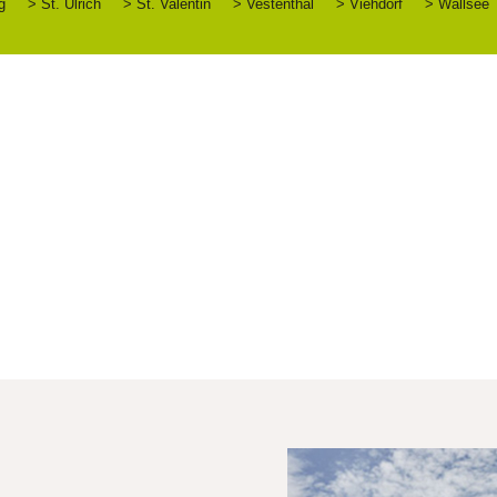
g
> St. Ulrich
> St. Valentin
> Vestenthal
> Viehdorf
> Wallsee