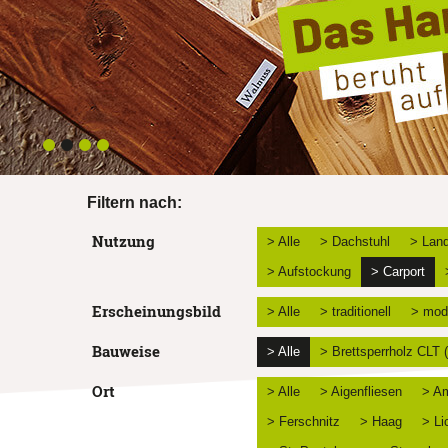
Filtern nach:
Nutzung
> Alle
> Dachstuhl
> Land
> Aufstockung
> Carport
Erscheinungsbild
> Alle
> traditionell
> mod
Bauweise
> Alle
> Brettsperrholz CLT
Ort
> Alle
> Aigenfliesen
> Am
> Ferschnitz
> Haag
> Li