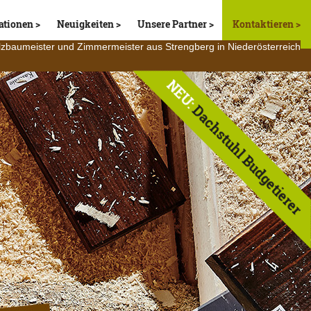
ationen
Neuigkeiten
Unsere Partner
Kontaktieren
lzbaumeister und Zimmermeister aus Strengberg in Niederösterreich
NEU:
Dachstuhl Budgetierer