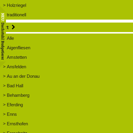
> Holzriegel
> traditionell
NEU:
Dachstuhl Budgetierer
Ort
> Alle
> Aigenfliesen
> Amstetten
> Ansfelden
> Au an der Donau
> Bad Hall
> Behamberg
> Eferding
> Enns
> Ernsthofen