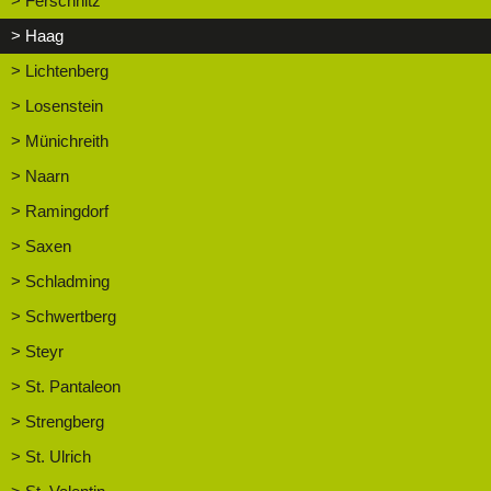
> Ferschnitz
> Haag
> Lichtenberg
> Losenstein
> Münichreith
> Naarn
> Ramingdorf
> Saxen
> Schladming
> Schwertberg
> Steyr
> St. Pantaleon
> Strengberg
> St. Ulrich