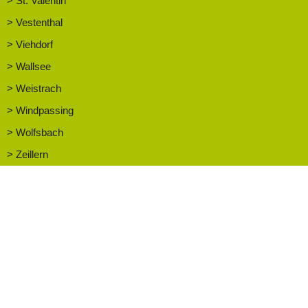
> St. Valentin
> Vestenthal
> Viehdorf
> Wallsee
> Weistrach
> Windpassing
> Wolfsbach
> Zeillern