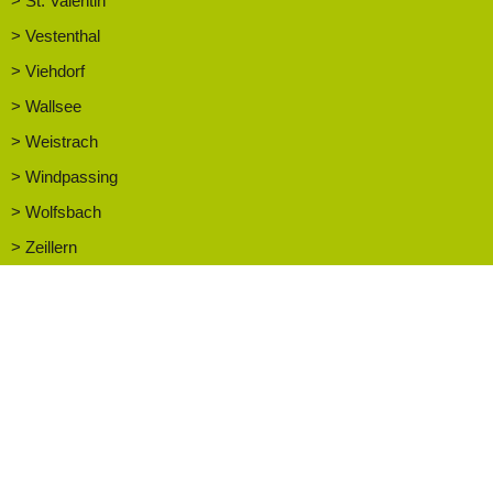
> St. Valentin
> Vestenthal
> Viehdorf
> Wallsee
> Weistrach
> Windpassing
> Wolfsbach
> Zeillern