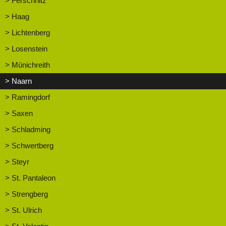
> Ferschnitz
> Haag
> Lichtenberg
> Losenstein
> Münichreith
> Naarn
> Ramingdorf
> Saxen
> Schladming
> Schwertberg
> Steyr
> St. Pantaleon
> Strengberg
> St. Ulrich