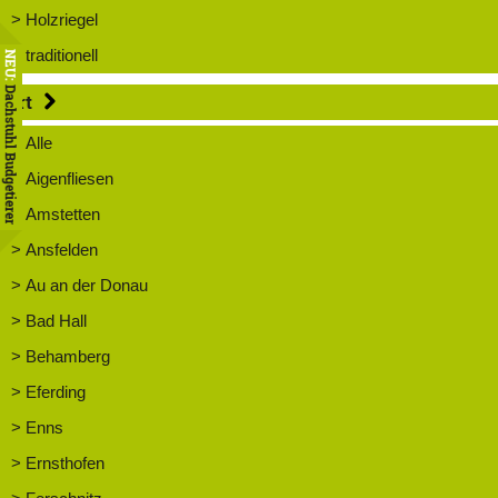
> Holzriegel
> traditionell
NEU:
Dachstuhl Budgetierer
Ort
> Alle
> Aigenfliesen
> Amstetten
> Ansfelden
> Au an der Donau
> Bad Hall
> Behamberg
> Eferding
> Enns
> Ernsthofen