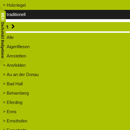
> Holzriegel
> traditionell
NEU:
Dachstuhl Budgetierer
Ort
> Alle
> Aigenfliesen
> Amstetten
> Ansfelden
> Au an der Donau
> Bad Hall
> Behamberg
> Eferding
> Enns
> Ernsthofen