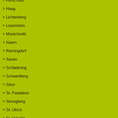
> Ferschnitz
> Haag
> Lichtenberg
> Losenstein
> Münichreith
> Naarn
> Ramingdorf
> Saxen
> Schladming
> Schwertberg
> Steyr
> St. Pantaleon
> Strengberg
> St. Ulrich