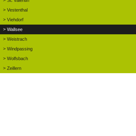
> St. Valentin
> Vestenthal
> Viehdorf
> Wallsee
> Weistrach
> Windpassing
> Wolfsbach
> Zeillern