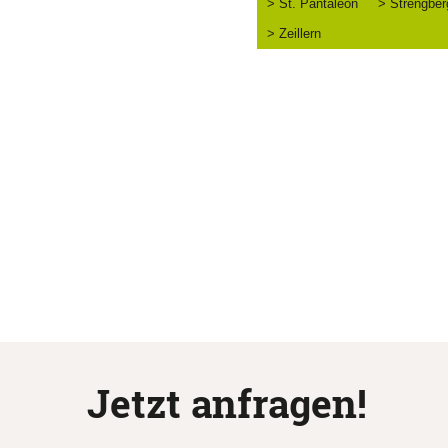
> St. Pantaleon
> Strengber
> Zeillern
Jetzt anfragen!