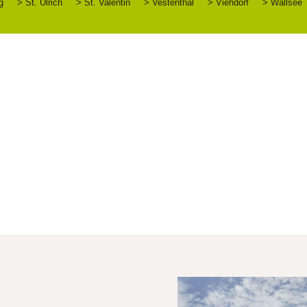
g
> St. Ulrich
> St. Valentin
> Vestenthal
> Viehdorf
> Wallsee