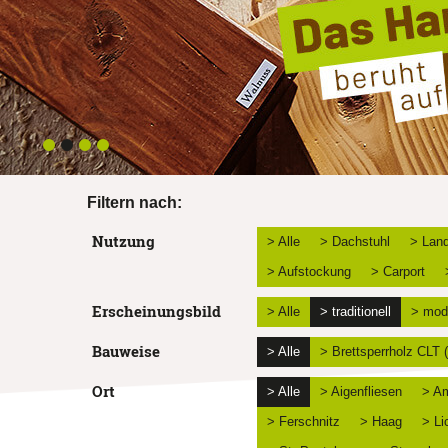
Filtern nach:
Nutzung
> Alle
> Dachstuhl
> Land
> Aufstockung
> Carport
Erscheinungsbild
> Alle
> traditionell
> mod
Bauweise
> Alle
> Brettsperrholz CLT
Ort
> Alle
> Aigenfliesen
> Am
> Ferschnitz
> Haag
> Li