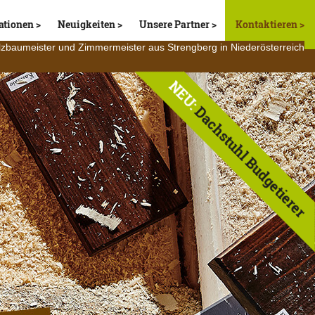
ationen
Neuigkeiten
Unsere Partner
Kontaktieren
lzbaumeister und Zimmermeister aus Strengberg in Niederösterreich
NEU:
Dachstuhl Budgetierer