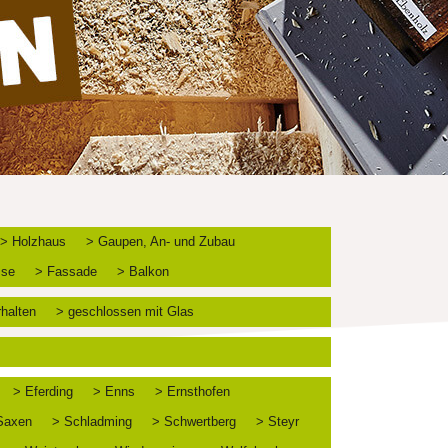
> Holzhaus
> Gaupen, An- und Zubau
sse
> Fassade
> Balkon
rhalten
> geschlossen mit Glas
> Eferding
> Enns
> Ernsthofen
Saxen
> Schladming
> Schwertberg
> Steyr