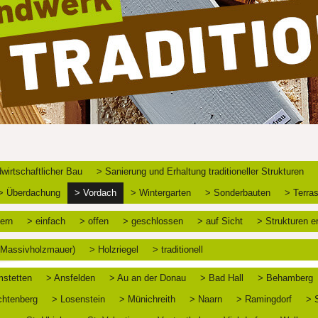
wirtschaftlicher Bau
> Sanierung und Erhaltung traditioneller Strukturen
> Überdachung
> Vordach
> Wintergarten
> Sonderbauten
> Terra
ern
> einfach
> offen
> geschlossen
> auf Sicht
> Strukturen e
 (Massivholzmauer)
> Holzriegel
> traditionell
stetten
> Ansfelden
> Au an der Donau
> Bad Hall
> Behamberg
chtenberg
> Losenstein
> Münichreith
> Naarn
> Ramingdorf
> 