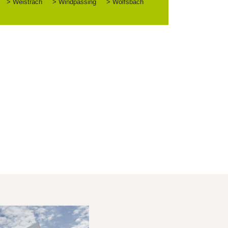
> Weistrach
> Windpassing
> Wolfsbach