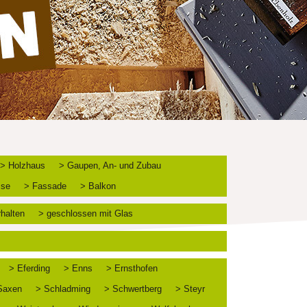
> Holzhaus
> Gaupen, An- und Zubau
sse
> Fassade
> Balkon
rhalten
> geschlossen mit Glas
> Eferding
> Enns
> Ernsthofen
Saxen
> Schladming
> Schwertberg
> Steyr