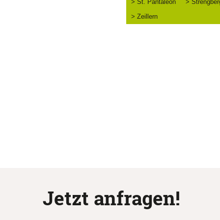
> St. Pantaleon
> Strengber
> Zeillern
Jetzt anfragen!