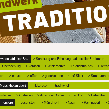
wirtschaftlicher Bau
> Sanierung und Erhaltung traditioneller Strukturen
> Überdachung
> Vordach
> Wintergarten
> Sonderbauten
> Terra
ern
> einfach
> offen
> geschlossen
> auf Sicht
> Strukturen e
 (Massivholzmauer)
> Holzriegel
> traditionell
stetten
> Ansfelden
> Au an der Donau
> Bad Hall
> Behamberg
chtenberg
> Losenstein
> Münichreith
> Naarn
> Ramingdorf
> 