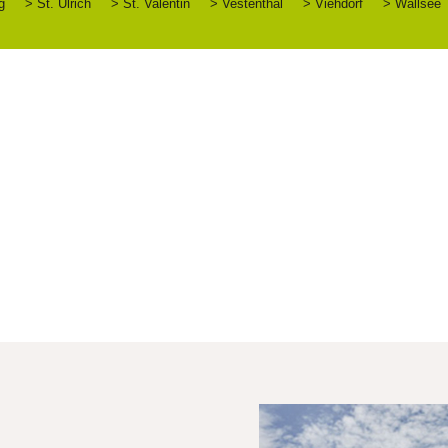
g
> St. Ulrich
> St. Valentin
> Vestenthal
> Viehdorf
> Wallsee