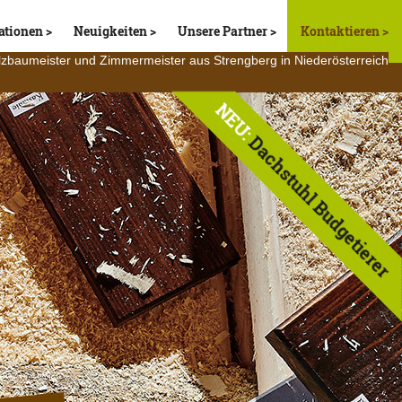
ationen
Neuigkeiten
Unsere Partner
Kontaktieren
lzbaumeister und Zimmermeister aus Strengberg in Niederösterreich
NEU:
Dachstuhl Budgetierer