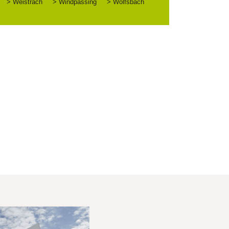
> Weistrach
> Windpassing
> Wolfsbach