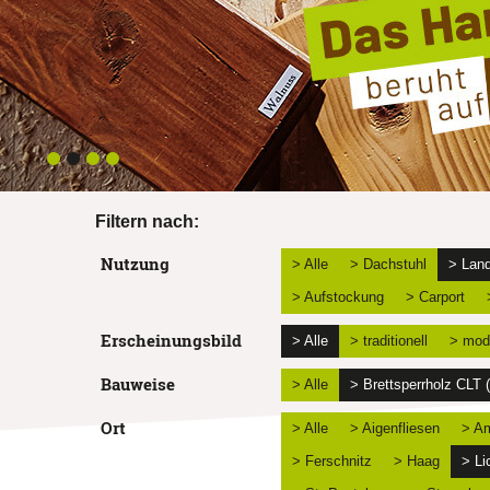
Filtern nach:
Nutzung
> Alle
> Dachstuhl
> Land
> Aufstockung
> Carport
Erscheinungsbild
> Alle
> traditionell
> mod
Bauweise
> Alle
> Brettsperrholz CLT
Ort
> Alle
> Aigenfliesen
> Am
> Ferschnitz
> Haag
> Li