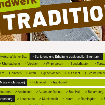
wirtschaftlicher Bau
> Sanierung und Erhaltung traditioneller Strukturen
> Überdachung
> Vordach
> Wintergarten
> Sonderbauten
> Terra
ern
> einfach
> offen
> geschlossen
> auf Sicht
> Strukturen e
 (Massivholzmauer)
> Holzriegel
> traditionell
stetten
> Ansfelden
> Au an der Donau
> Bad Hall
> Behamberg
chtenberg
> Losenstein
> Münichreith
> Naarn
> Ramingdorf
> 