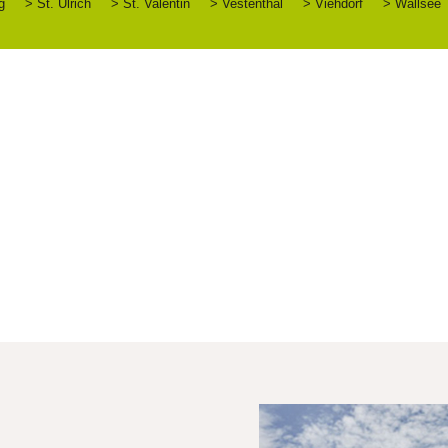
g
> St. Ulrich
> St. Valentin
> Vestenthal
> Viehdorf
> Wallsee