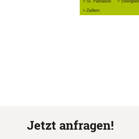
> St. Pantaleon
> Strengber
> Zeillern
Jetzt anfragen!