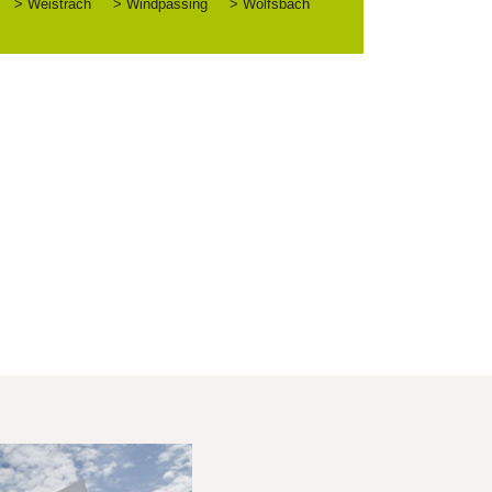
> Weistrach
> Windpassing
> Wolfsbach