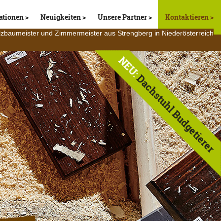
ationen
Neuigkeiten
Unsere Partner
Kontaktieren
lzbaumeister und Zimmermeister aus Strengberg in Niederösterreich
NEU:
Dachstuhl Budgetierer