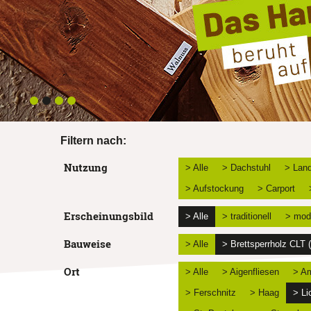
Filtern nach:
Nutzung
> Alle
> Dachstuhl
> Land
> Aufstockung
> Carport
Erscheinungsbild
> Alle
> traditionell
> mod
Bauweise
> Alle
> Brettsperrholz CLT
Ort
> Alle
> Aigenfliesen
> Am
> Ferschnitz
> Haag
> Li