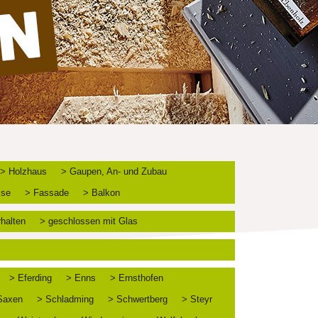
> Holzhaus
> Gaupen, An- und Zubau
sse
> Fassade
> Balkon
rhalten
> geschlossen mit Glas
> Eferding
> Enns
> Ernsthofen
Saxen
> Schladming
> Schwertberg
> Steyr