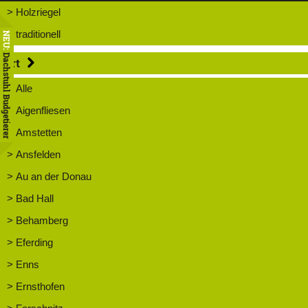
> Holzriegel
> traditionell
NEU:
Dachstuhl Budgetierer
Ort
> Alle
> Aigenfliesen
> Amstetten
> Ansfelden
> Au an der Donau
> Bad Hall
> Behamberg
> Eferding
> Enns
> Ernsthofen