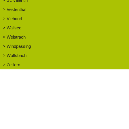
> St. Valentin
> Vestenthal
> Viehdorf
> Wallsee
> Weistrach
> Windpassing
> Wolfsbach
> Zeillern