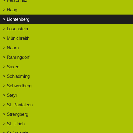
> Ferschnitz
> Haag
> Lichtenberg
> Losenstein
> Münichreith
> Naarn
> Ramingdorf
> Saxen
> Schladming
> Schwertberg
> Steyr
> St. Pantaleon
> Strengberg
> St. Ulrich