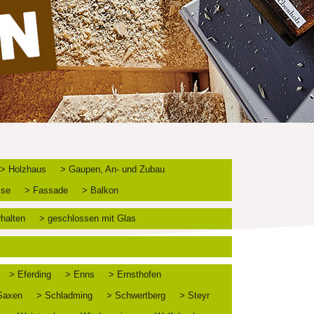
> Holzhaus
> Gaupen, An- und Zubau
sse
> Fassade
> Balkon
rhalten
> geschlossen mit Glas
> Eferding
> Enns
> Ernsthofen
Saxen
> Schladming
> Schwertberg
> Steyr