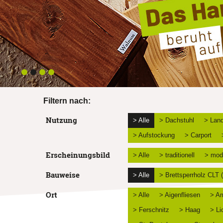
Filtern nach:
Nutzung
> Alle
> Dachstuhl
> Land
> Aufstockung
> Carport
Erscheinungsbild
> Alle
> traditionell
> mod
Bauweise
> Alle
> Brettsperrholz CLT
Ort
> Alle
> Aigenfliesen
> Am
> Ferschnitz
> Haag
> Li