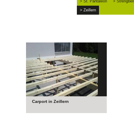
> St. Pantaleon
> Strengber
> Zeillern
Carport in Zeillern