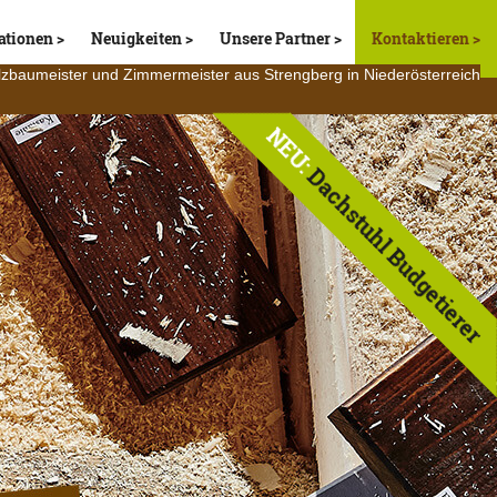
ationen
Neuigkeiten
Unsere Partner
Kontaktieren
lzbaumeister und Zimmermeister aus Strengberg in Niederösterreich
NEU:
Dachstuhl Budgetierer