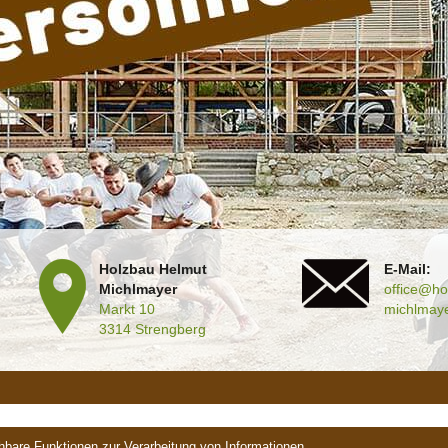
Holzbau Helmut
E-Mail:
Michlmayer
office@ho
Markt 10
michlmaye
3314 Strengberg
hbare Funktionen zur Verarbeitung von Informationen,