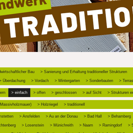
wirtschaftlicher Bau
> Sanierung und Erhaltung traditioneller Strukturen
> Überdachung
> Vordach
> Wintergarten
> Sonderbauten
> Terra
ern
> einfach
> offen
> geschlossen
> auf Sicht
> Strukturen e
 (Massivholzmauer)
> Holzriegel
> traditionell
stetten
> Ansfelden
> Au an der Donau
> Bad Hall
> Behamberg
chtenberg
> Losenstein
> Münichreith
> Naarn
> Ramingdorf
> 