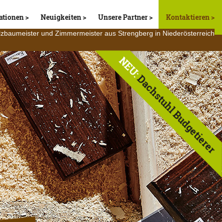
ationen
Neuigkeiten
Unsere Partner
Kontaktieren
lzbaumeister und Zimmermeister aus Strengberg in Niederösterreich
NEU:
Dachstuhl Budgetierer