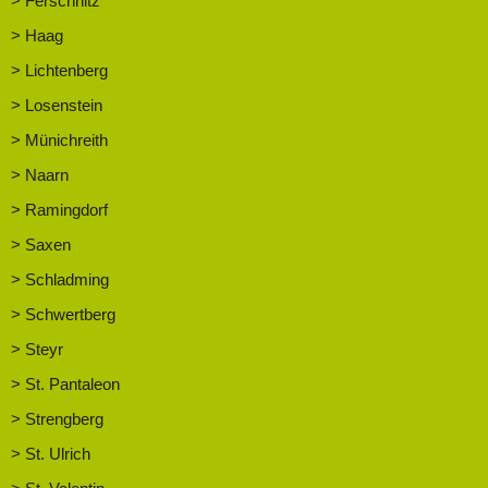
> Ferschnitz
> Haag
> Lichtenberg
> Losenstein
> Münichreith
> Naarn
> Ramingdorf
> Saxen
> Schladming
> Schwertberg
> Steyr
> St. Pantaleon
> Strengberg
> St. Ulrich