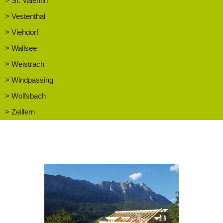
> St. Valentin
> Vestenthal
> Viehdorf
> Wallsee
> Weistrach
> Windpassing
> Wolfsbach
> Zeillern