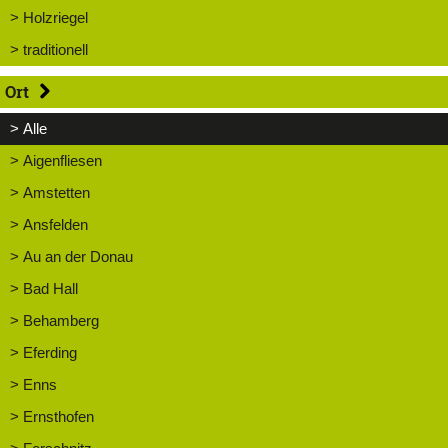
> Holzriegel
> traditionell
Ort
> Alle
> Aigenfliesen
> Amstetten
> Ansfelden
> Au an der Donau
> Bad Hall
> Behamberg
> Eferding
> Enns
> Ernsthofen