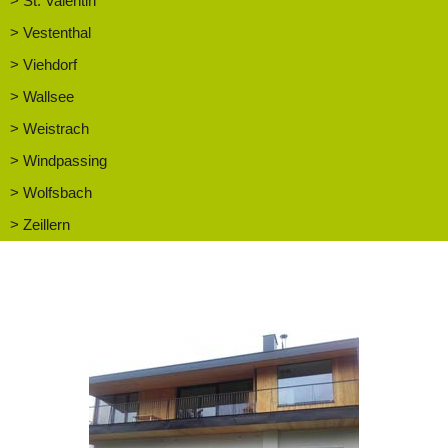
> St. Valentin
> Vestenthal
> Viehdorf
> Wallsee
> Weistrach
> Windpassing
> Wolfsbach
> Zeillern