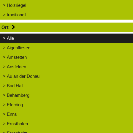
> Holzriegel
> traditionell
Ort
> Alle
> Aigenfliesen
> Amstetten
> Ansfelden
> Au an der Donau
> Bad Hall
> Behamberg
> Eferding
> Enns
> Ernsthofen