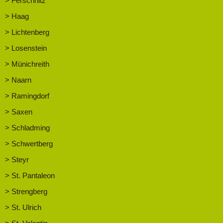
> Ferschnitz
> Haag
> Lichtenberg
> Losenstein
> Münichreith
> Naarn
> Ramingdorf
> Saxen
> Schladming
> Schwertberg
> Steyr
> St. Pantaleon
> Strengberg
> St. Ulrich