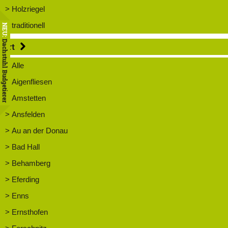
> Holzriegel
> traditionell
NEU:
Dachstuhl Budgetierer
Ort
> Alle
> Aigenfliesen
> Amstetten
> Ansfelden
> Au an der Donau
> Bad Hall
> Behamberg
> Eferding
> Enns
> Ernsthofen