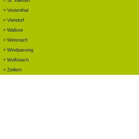
> St. Valentin
> Vestenthal
> Viehdorf
> Wallsee
> Weistrach
> Windpassing
> Wolfsbach
> Zeillern