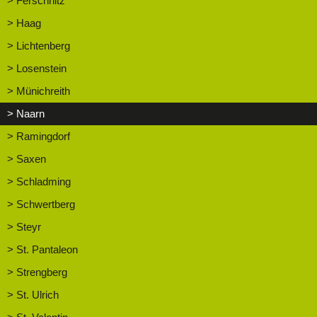
> Ferschnitz
> Haag
> Lichtenberg
> Losenstein
> Münichreith
> Naarn
> Ramingdorf
> Saxen
> Schladming
> Schwertberg
> Steyr
> St. Pantaleon
> Strengberg
> St. Ulrich